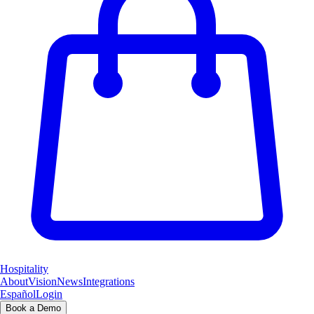
Hospitality
About
Vision
News
Integrations
Español
Login
Book a Demo