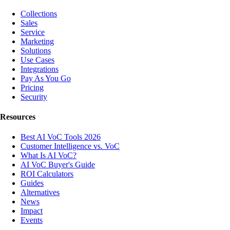
Collections
Sales
Service
Marketing
Solutions
Use Cases
Integrations
Pay As You Go
Pricing
Security
Resources
Best AI VoC Tools 2026
Customer Intelligence vs. VoC
What Is AI VoC?
AI VoC Buyer's Guide
ROI Calculators
Guides
Alternatives
News
Impact
Events