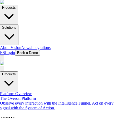
Products
Solutions
About
Vision
News
Integrations
ES
Login
Book a Demo
Products
Platform Overview
The Oversai Platform
Observe every interaction with the Intelligence Funnel. Act on every
signal with the System of Action.