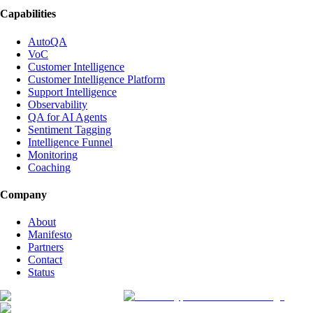
Capabilities
AutoQA
VoC
Customer Intelligence
Customer Intelligence Platform
Support Intelligence
Observability
QA for AI Agents
Sentiment Tagging
Intelligence Funnel
Monitoring
Coaching
Company
About
Manifesto
Partners
Contact
Status